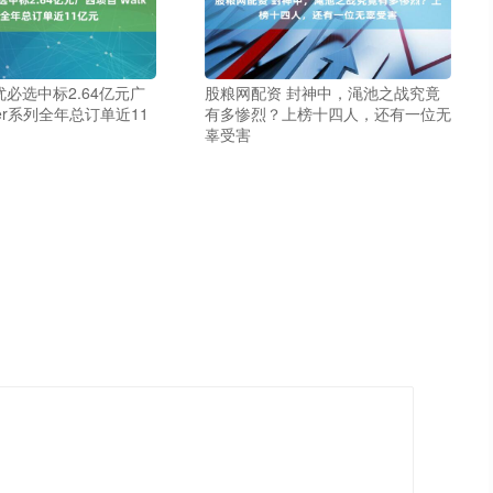
优必选中标2.64亿元广
股粮网配资 封神中，渑池之战究竟
ker系列全年总订单近11
有多惨烈？上榜十四人，还有一位无
辜受害