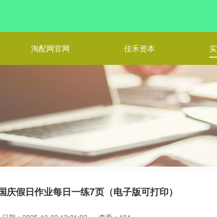
淘配网官网
佳禾资本
实
语国庆假日作业每日一练7页（电子版可打印）