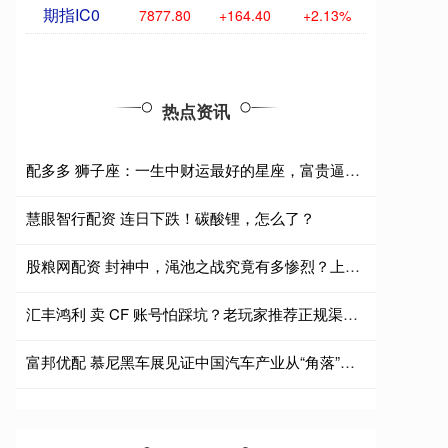
期指IC0
7877.80
+164.40
+2.13%
热点资讯
配多多 狮子座：一生中财运最好的星座，富贵逼人！
慧眼智行配资 连日下跌！碳酸锂，怎么了？
股粮网配资 封神中，渑池之战究竟有多惨烈？上榜十四人，还有一位无辜受害
汇丰鸿利 卖 CF 账号怕踩坑？老玩家推荐正规渠道，保障账号变现安全
富邦优配 慕尼黑车展见证中国汽车产业从“角落”走向“C位”