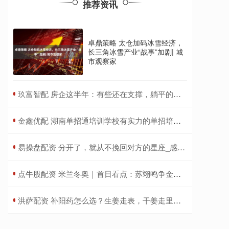
推荐资讯
卓鼎策略 太仓加码冰雪经济，
长三角冰雪产业“战事”加剧| 城
市观察家
​玖富智配 房企这半年：有些还在支撑，躺平的却早已过上了好日子
​金鑫优配 湖南单招通培训学校有实力的单招培训学校吗
​易操盘配资 分开了，就从不挽回对方的星座_感情_爱情_狮子座
​点牛股配资 米兰冬奥｜首日看点：苏翊鸣争金，谷爱凌首秀
​洪萨配资 补阳药怎么选？生姜走表，干姜走里，肉桂守而不走，附子是纯爷们_症状_阳气_疾病