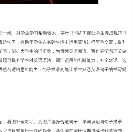
每日一练，对学生学习帮助较大，字母书写练习能让学生养成规范书
表达学习，有助于学生在实际生活中运用英语进行简单交流，提升
学习，能扩大学生的词汇量，为后续英语阅读、写作等学习环节储
择题可提升学生对英语语法、词汇运用的判断能力，补全对话、选
语感与逻辑思维能力，句子描摹则能让学生熟悉英语句子的书写规
绍、看图补全对话、为图片选择合适句子、单词识记与句子描摹
地完成这些每日一练的作业，学生能在国庆假期持续接触英语知