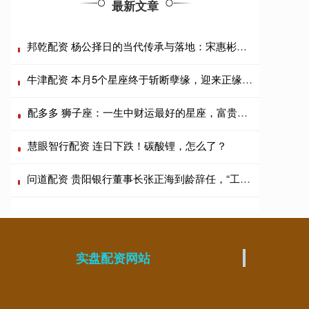
最新文章
邦乾配资 杨公择日的当代传承与落地：宋惠彬课程体系适配上海商业场景
牛津配资 本月5个星座终于斩断孽缘，迎来正缘甜宠的样子太甜了！
配多多 狮子座：一生中财运最好的星座，富贵逼人！
慧眼智行配资 连日下跌！碳酸锂，怎么了？
问道配资 贵阳银行董事长张正海到龄辞任，“工行系”行长盛军代为履职
实盘配资网站