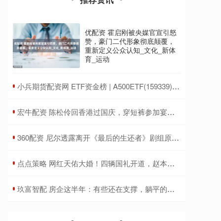
优配资 霍启刚被央媒官宣引怒
赞，豪门二代形象彻底颠覆，
重新定义公众认知_文化_新体
育_运动
​小兵期货配资网 ETF资金榜 | A500ETF(159339)：净流出1.64亿元，居可比基金前三-20250711
​宏牛配资 陈松伶回香港过国庆，穿短裤参加宴会身材苗条，小9岁丈夫好健硕
​360配资 尼尔透露离开《最后的生还者》剧组原因：为了做游戏
​点点策略 网红天佑大婚！四辆国礼开道，赵本山女儿送上贺礼
​玖富智配 房企这半年：有些还在支撑，躺平的却早已过上了好日子