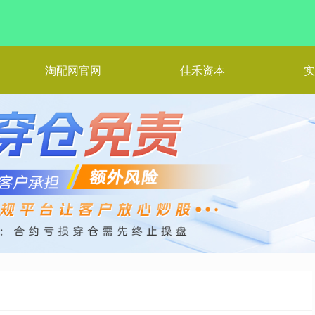
淘配网官网
佳禾资本
实