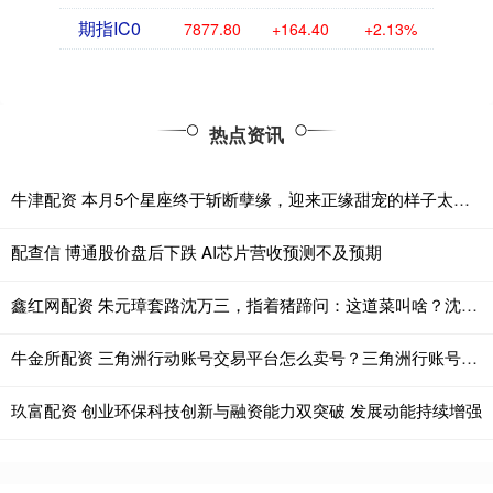
期指IC0
7877.80
+164.40
+2.13%
热点资讯
牛津配资 本月5个星座终于斩断孽缘，迎来正缘甜宠的样子太甜了！
配查信 博通股价盘后下跌 AI芯片营收预测不及预期
鑫红网配资 朱元璋套路沈万三，指着猪蹄问：这道菜叫啥？沈万三用三字保命
牛金所配资 三角洲行动账号交易平台怎么卖号？三角洲行账号交易|闲游盒
玖富配资 创业环保科技创新与融资能力双突破 发展动能持续增强