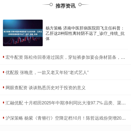
推荐资讯
杨方策略 济南中医肝病医院田飞主任科普：
乙肝这2种阳性离转阴不远了_诊疗_传统_抗
体
​宏牛配资 陈松伶回香港过国庆，穿短裤参加宴会身材苗条，小9岁丈夫好健硕
​优配股 张晚意，一款又老又年轻“老式艺人”
​网眼查配资 谈谈熟悉历史对于投资的意义
​汇融优配 十月稻田2025年中期净利同比大涨97.7% 品类、渠道、品牌多维驱动
​沪深策略 杨紫《青簪行》空降定档10月！陈哲远戏份突增20%，成男二号？