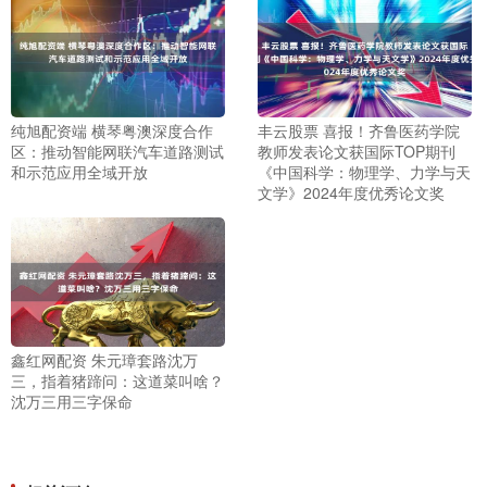
纯旭配资端 横琴粤澳深度合作
丰云股票 喜报！齐鲁医药学院
区：推动智能网联汽车道路测试
教师发表论文获国际TOP期刊
和示范应用全域开放
《中国科学：物理学、力学与天
文学》2024年度优秀论文奖
鑫红网配资 朱元璋套路沈万
三，指着猪蹄问：这道菜叫啥？
沈万三用三字保命