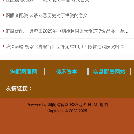
​网眼查配资 谈谈熟悉历史对于投资的意义
​汇融优配 十月稻田2025年中期净利同比大涨97.7% 品类、渠道、品牌多维驱动
​沪深策略 杨紫《青簪行》空降定档10月！陈哲远戏份突增20%，成男二号？
淘配网官网
佳禾资本
实盘配资网站
友情链接：
淘配网官网
RSS地图
HTML地图
Powered by
Copyright
© 2023-2025