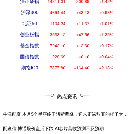
深证成指
14311.01
+200.89
+1.42%
沪深300
4694.44
+43.13
+0.93%
北证50
1134.24
+11.37
+1.01%
创业板指
3563.12
+47.56
+1.35%
基金指数
7242.10
+12.30
+0.17%
国债指数
229.69
+0.10
+0.04%
期指IC0
7877.80
+164.40
+2.13%
热点资讯
牛津配资 本月5个星座终于斩断孽缘，迎来正缘甜宠的样子太甜了！
配查信 博通股价盘后下跌 AI芯片营收预测不及预期