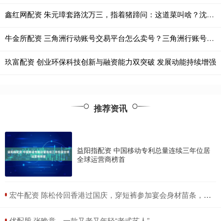
鑫红网配资 朱元璋套路沈万三，指着猪蹄问：这道菜叫啥？沈万三用三字保命
牛金所配资 三角洲行动账号交易平台怎么卖号？三角洲行账号交易|闲游盒
玖富配资 创业环保科技创新与融资能力双突破 发展动能持续增强
推荐资讯
益阳指配资 中国移动专利总量连续三年位居
全球运营商榜首
​宏牛配资 陈松伶回香港过国庆，穿短裤参加宴会身材苗条，小9岁丈夫好健硕
​优配股 张晚意，一款又老又年轻“老式艺人”