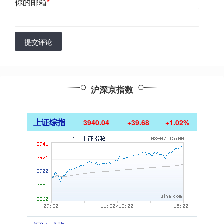
你的邮箱
*
提交评论
沪深京指数
上证综指
3940.04
+39.68
+1.02%