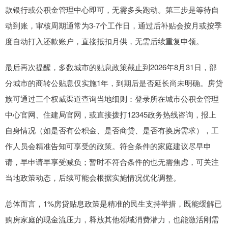
款银行或公积金管理中心即可，无需多头跑动。第三步是等待自
动到账，审核周期通常为3-7个工作日，通过后补贴会按月或按季
度自动打入还款账户，直接抵扣月供，无需后续重复申领。
最后再次提醒，多数城市的贴息政策截止到2026年8月31日，部
分城市的商转公贴息仅实施1年，到期后是否延长尚未明确。房贷
族可通过三个权威渠道查询当地细则：登录所在城市公积金管理
中心官网、住建局官网，或直接拨打12345政务热线咨询，报上
自身情况（如是否有公积金、是否商贷、是否有换房需求），工
作人员会精准告知可享受的政策。符合条件的家庭建议尽早申
请，早申请早享受减负；暂时不符合条件的也无需焦虑，可关注
当地政策动态，后续可能会根据实施情况优化调整。
总体而言，1%房贷贴息政策是精准的民生支持举措，既能缓解已
购房家庭的现金流压力，释放其他领域消费潜力，也能激活刚需