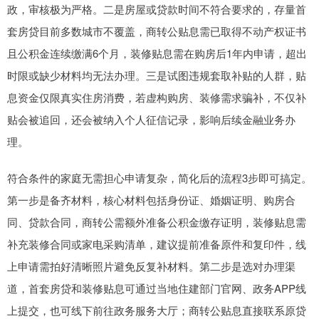
政，审核极为严格。二是房屋或贷款时间不符合要求的，存量首
套房贷目前多数城市不覆盖，商转公贴息需已取得不动产权证书
且公积金连续缴满6个月，装修贴息需在购房后1年内申请，超出
时限或缺少材料均无法办理。三是试图违规套取补贴的人群，贴
息资金仅限真实住房消费，若虚构购房、装修需求骗补，不仅补
贴会被追回，还会被纳入个人征信记录，影响后续金融业务办
理。
符合条件的家庭无需担心申请复杂，简化后的流程3步即可搞定。
第一步是备齐材料，核心材料包括身份证、婚姻证明、购房合
同、贷款合同，商转公需额外准备公积金缴存证明，装修贴息需
补充装修合同或家电采购清单，建议提前准备原件和复印件，线
上申请需拍好清晰照片避免反复补材料。第二步是选对办理渠
道，首套房贷和装修贴息可通过当地住建部门官网、政务APP线
上提交，也可线下前往政务服务大厅；商转公贴息直接联系原贷