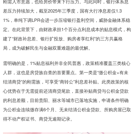
刚需入市意愿，也给房价带来下行压力。与此同时，银行体系息
差压力持续加大，截至2025年三季度，国有大行净息差仅1.3
1%，单纯下调LPR会进一步压缩银行盈利空间，威胁金融体系稳
定。在此背景下，由财政承担1个百分点利息成本的贴息模式，构
建了“财政补息差、银行扩投放、购房者享红利”的三方共赢格
局，成为破解民生与金融双重难题的最优解。
需明确的是，1%贴息福利并非全民普惠，政策精准覆盖三类核心
人群，这也是房贷族自查的首要重点。第一类是“缴公积金+有未
结清商贷”的刚需族，可享受“商转公”利息差补贴。此类政策的核
心优势在于无需提前还清商贷尾款，直接补贴商贷与公积金贷款
的利息差额，目前贵阳、丽水等城市已落地实施，申请条件明确
为公积金连续缴存满6个月、无未结清公积金贷款、所购房屋已取
得不动产权证书、商贷无逾期记录。