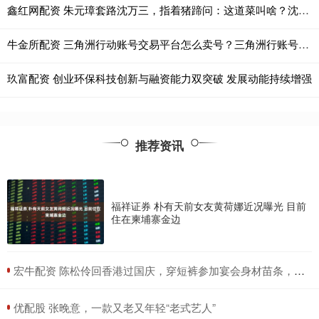
鑫红网配资 朱元璋套路沈万三，指着猪蹄问：这道菜叫啥？沈万三用三字保命
牛金所配资 三角洲行动账号交易平台怎么卖号？三角洲行账号交易|闲游盒
玖富配资 创业环保科技创新与融资能力双突破 发展动能持续增强
推荐资讯
福祥证券 朴有天前女友黄荷娜近况曝光 目前
住在柬埔寨金边
​宏牛配资 陈松伶回香港过国庆，穿短裤参加宴会身材苗条，小9岁丈夫好健硕
​优配股 张晚意，一款又老又年轻“老式艺人”