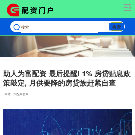
搜索
助人为富配资 最后提醒! 1% 房贷贴息政
策敲定, 月供要降的房贷族赶紧自查
网站：淘配网官网