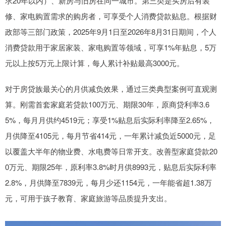
求20年以内）、新房与旧房在同一城市。第三类是买房后有装
修、家电购置需求的购房者，可享受个人消费贷款贴息。根据财
政部等三部门政策，2025年9月1日至2026年8月31日期间，个人
消费贷款用于家居家装、家电购置等领域，可享1%年贴息，5万
元以上按5万元上限计算，每人累计补贴最高3000元。
对于房贷族最关心的月供减负效果，通过三类典型案例可直观测
算。刚需首套家庭若贷款100万元、期限30年，原商贷利率3.6
5%，每月月供约4519元；享受1%贴息后实际利率降至2.65%，
月供降至4105元，每月节省414元，一年累计减负近5000元，足
以覆盖大半年的物业费、水电费等日常开支。改善型家庭贷款20
0万元、期限25年，原利率3.8%时月供8993元，贴息后实际利率
2.8%，月供降至7839元，每月少还1154元，一年能省超1.38万
元，可用于孩子教育、家庭旅游等品质提升支出。