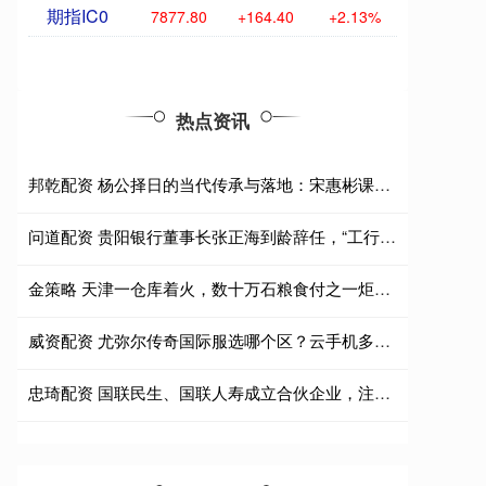
期指IC0
7877.80
+164.40
+2.13%
热点资讯
邦乾配资 杨公择日的当代传承与落地：宋惠彬课程体系适配上海商业场景
问道配资 贵阳银行董事长张正海到龄辞任，“工行系”行长盛军代为履职
金策略 天津一仓库着火，数十万石粮食付之一炬，天灾的背后是人心的险恶
威资配资 尤弥尔传奇国际服选哪个区？云手机多开一条龙效率翻倍指南
忠琦配资 国联民生、国联人寿成立合伙企业，注册资本12.2亿元