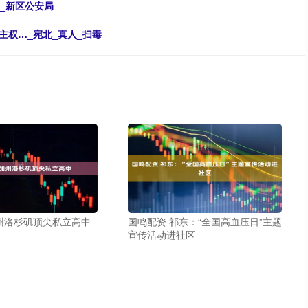
_新区公安局
主权…_宛北_真人_扫毒
州洛杉矶顶尖私立高中
国鸣配资 祁东：“全国高血压日”主题
宣传活动进社区