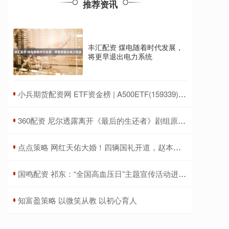
推荐资讯
丰汇配资 煤电随着时代发展，
将更早退出电力系统
​小兵期货配资网 ETF资金榜 | A500ETF(159339)：净流出1.64亿元，居可比基金前三-20250711
​360配资 尼尔透露离开《最后的生还者》剧组原因：为了做游戏
​点点策略 网红天佑大婚！四辆国礼开道，赵本山女儿送上贺礼
​国鸣配资 祁东：“全国高血压日”主题宣传活动进社区
​知富盈策略 以微笑从教 以初心育人