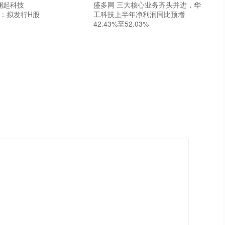
澜起科技
盛多网 三大核心业务齐头并进，华
SH)：拟发行H股
工科技上半年净利润同比预增
42.43%至52.03%