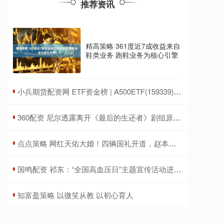
推荐资讯
精高策略 361度近7成收益来自
鞋类业务 跑鞋业务为核心引擎
​小兵期货配资网 ETF资金榜 | A500ETF(159339)：净流出1.64亿元，居可比基金前三-20250711
​360配资 尼尔透露离开《最后的生还者》剧组原因：为了做游戏
​点点策略 网红天佑大婚！四辆国礼开道，赵本山女儿送上贺礼
​国鸣配资 祁东：“全国高血压日”主题宣传活动进社区
​知富盈策略 以微笑从教 以初心育人