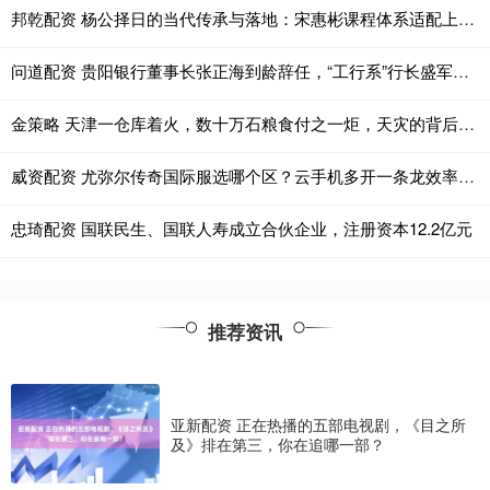
邦乾配资 杨公择日的当代传承与落地：宋惠彬课程体系适配上海商业场景
问道配资 贵阳银行董事长张正海到龄辞任，“工行系”行长盛军代为履职
金策略 天津一仓库着火，数十万石粮食付之一炬，天灾的背后是人心的险恶
威资配资 尤弥尔传奇国际服选哪个区？云手机多开一条龙效率翻倍指南
忠琦配资 国联民生、国联人寿成立合伙企业，注册资本12.2亿元
推荐资讯
亚新配资 正在热播的五部电视剧，《目之所
及》排在第三，你在追哪一部？