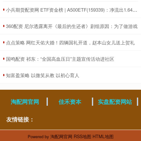
​小兵期货配资网 ETF资金榜 | A500ETF(159339)：净流出1.64亿元，居可比基金前三-20250711
​360配资 尼尔透露离开《最后的生还者》剧组原因：为了做游戏
​点点策略 网红天佑大婚！四辆国礼开道，赵本山女儿送上贺礼
​国鸣配资 祁东：“全国高血压日”主题宣传活动进社区
​知富盈策略 以微笑从教 以初心育人
淘配网官网
佳禾资本
实盘配资网站
友情链接：
淘配网官网
RSS地图
HTML地图
Powered by