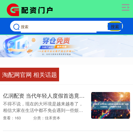
搜索
淘配网官网 相关话题
亿润配资 当代年轻人度假首选竟是逆水寒？坐拥3A级景区，上线躺平太巴适
不得不说，现在的大环境是越来越卷了，
相信大家在生活中都不免会遇到一些烦心
事儿，情绪不好。而当压力袭来，就需要
查看：163
分类：佳禾资本
适当的放松身心，一些人在这个时候就可
能会选择找个环境....