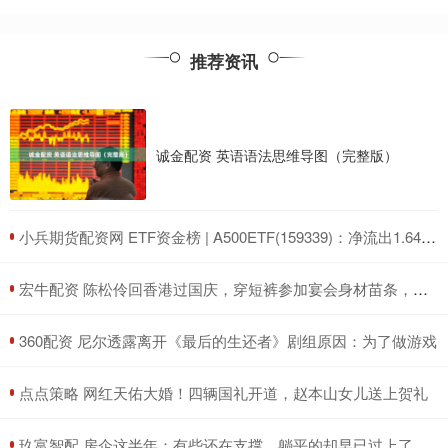
推荐资讯
诚金配资 英语语法思维导图（完整版）
​小兵期货配资网 ETF资金榜 | A500ETF(159339)：净流出1.64亿元，居可比基金前三-20250711
​宏牛配资 陈松伶回香港过国庆，穿短裤参加宴会身材苗条，小9岁丈夫好健硕
​360配资 尼尔透露离开《最后的生还者》剧组原因：为了做游戏
​点点策略 网红天佑大婚！四辆国礼开道，赵本山女儿送上贺礼
​玖富智配 房企这半年：有些还在支撑，躺平的却早已过上了好日子