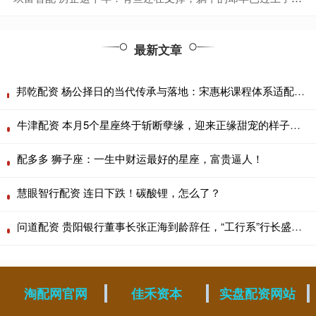
最新文章
邦乾配资 杨公择日的当代传承与落地：宋惠彬课程体系适配上海商业场景
牛津配资 本月5个星座终于斩断孽缘，迎来正缘甜宠的样子太甜了！
配多多 狮子座：一生中财运最好的星座，富贵逼人！
慧眼智行配资 连日下跌！碳酸锂，怎么了？
问道配资 贵阳银行董事长张正海到龄辞任，“工行系”行长盛军代为履职
淘配网官网
佳禾资本
实盘配资网站