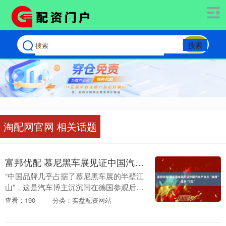
搜索
淘配网官网 相关话题
富邦优配 慕尼黑车展见证中国汽车产业从“角落”走向“C位”
“中国品牌几乎占据了慕尼黑车展的半壁江
山”，这是汽车博主沉沉闫在德国参观后的
最大感慨。他告诉界面新闻，展馆内中国
查看：190
分类：实盘配资网站
面孔的观众和展商随处可见，欧洲观众对
中国新能源汽....