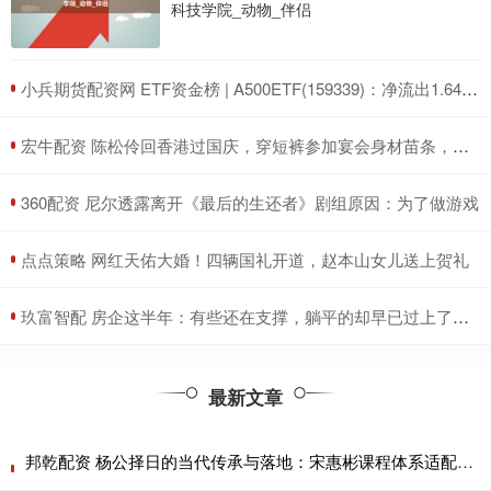
科技学院_动物_伴侣
​小兵期货配资网 ETF资金榜 | A500ETF(159339)：净流出1.64亿元，居可比基金前三-20250711
​宏牛配资 陈松伶回香港过国庆，穿短裤参加宴会身材苗条，小9岁丈夫好健硕
​360配资 尼尔透露离开《最后的生还者》剧组原因：为了做游戏
​点点策略 网红天佑大婚！四辆国礼开道，赵本山女儿送上贺礼
​玖富智配 房企这半年：有些还在支撑，躺平的却早已过上了好日子
最新文章
邦乾配资 杨公择日的当代传承与落地：宋惠彬课程体系适配上海商业场景