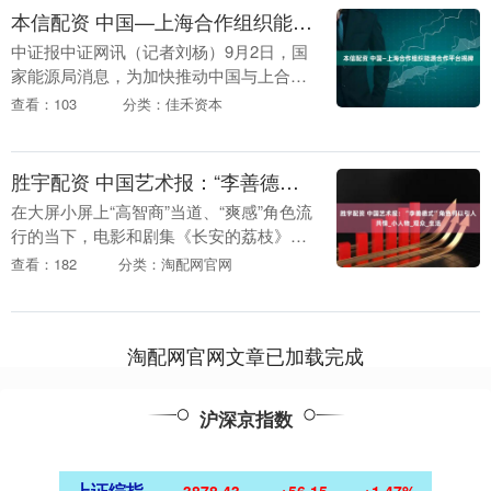
本信配资 中国—上海合作组织能源合作平台揭牌
中证报中证网讯（记者刘杨）9月2日，国
家能源局消息，为加快推动中国与上合组
织能源领域交流合作，国家能源局今日举
查看：103
分类：佳禾资本
行中国—上海合作组织能源合作平台揭牌
仪式。国家能源....
胜宇配资 中国艺术报：“李善德式”角色何以引人共情_小人物_观众_生活
在大屏小屏上“高智商”当道、“爽感”角色流
行的当下，电影和剧集《长安的荔枝》中
的主人公李善德，反其道而行之，令人眼
查看：182
分类：淘配网官网
前一亮。这个认死理、不够活泛的小人
物，何以引起....
淘配网官网文章已加载完成
沪深京指数
上证综指