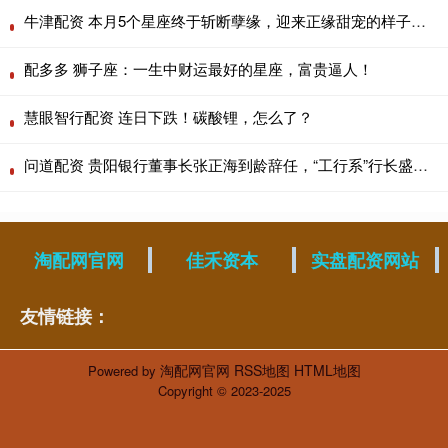
牛津配资 本月5个星座终于斩断孽缘，迎来正缘甜宠的样子太甜了！
配多多 狮子座：一生中财运最好的星座，富贵逼人！
慧眼智行配资 连日下跌！碳酸锂，怎么了？
问道配资 贵阳银行董事长张正海到龄辞任，“工行系”行长盛军代为履职
淘配网官网
佳禾资本
实盘配资网站
友情链接：
淘配网官网
RSS地图
HTML地图
Powered by
Copyright
© 2023-2025