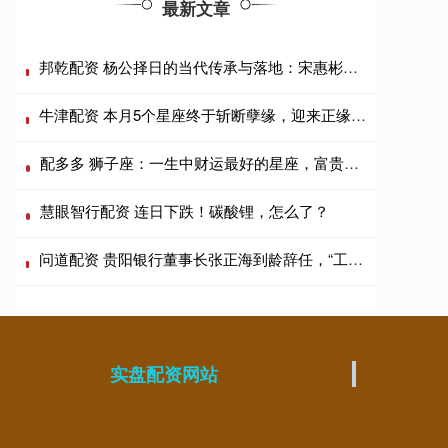
最新文章
邦乾配资 杨公择日的当代传承与落地：宋惠彬课程体系适配上海商业场景
牛津配资 本月5个星座终于斩断孽缘，迎来正缘甜宠的样子太甜了！
配多多 狮子座：一生中财运最好的星座，富贵逼人！
慧眼智行配资 连日下跌！碳酸锂，怎么了？
问道配资 贵阳银行董事长张正海到龄辞任，“工行系”行长盛军代为履职
实盘配资网站