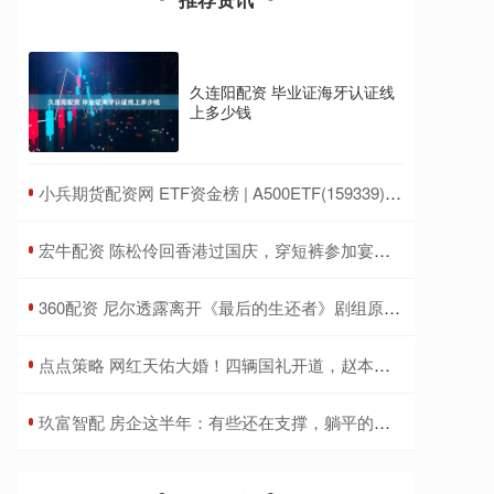
久连阳配资 毕业证海牙认证线
上多少钱
​小兵期货配资网 ETF资金榜 | A500ETF(159339)：净流出1.64亿元，居可比基金前三-20250711
​宏牛配资 陈松伶回香港过国庆，穿短裤参加宴会身材苗条，小9岁丈夫好健硕
​360配资 尼尔透露离开《最后的生还者》剧组原因：为了做游戏
​点点策略 网红天佑大婚！四辆国礼开道，赵本山女儿送上贺礼
​玖富智配 房企这半年：有些还在支撑，躺平的却早已过上了好日子