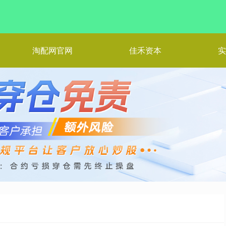
淘配网官网
佳禾资本
实