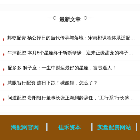
最新文章
邦乾配资 杨公择日的当代传承与落地：宋惠彬课程体系适配上海商业场景
牛津配资 本月5个星座终于斩断孽缘，迎来正缘甜宠的样子太甜了！
配多多 狮子座：一生中财运最好的星座，富贵逼人！
慧眼智行配资 连日下跌！碳酸锂，怎么了？
问道配资 贵阳银行董事长张正海到龄辞任，“工行系”行长盛军代为履职
淘配网官网
佳禾资本
实盘配资网站