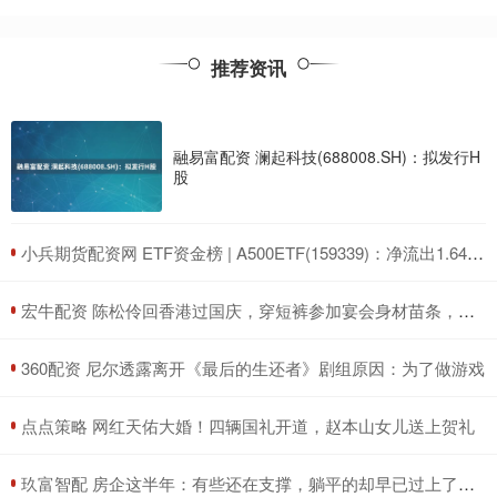
推荐资讯
融易富配资 澜起科技(688008.SH)：拟发行H
股
​小兵期货配资网 ETF资金榜 | A500ETF(159339)：净流出1.64亿元，居可比基金前三-20250711
​宏牛配资 陈松伶回香港过国庆，穿短裤参加宴会身材苗条，小9岁丈夫好健硕
​360配资 尼尔透露离开《最后的生还者》剧组原因：为了做游戏
​点点策略 网红天佑大婚！四辆国礼开道，赵本山女儿送上贺礼
​玖富智配 房企这半年：有些还在支撑，躺平的却早已过上了好日子