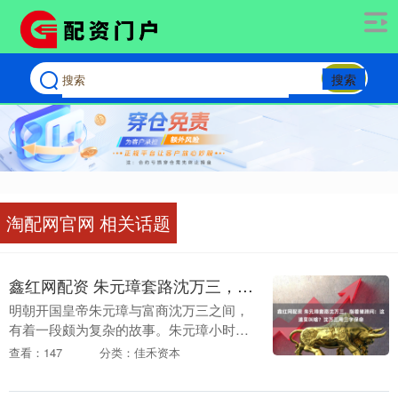
搜索
淘配网官网 相关话题
鑫红网配资 朱元璋套路沈万三，指着猪蹄问：这道菜叫啥？沈万三用三字保命
明朝开国皇帝朱元璋与富商沈万三之间，
有着一段颇为复杂的故事。朱元璋小时候
曾被一些奸诈的富商所欺骗，甚至受到了
查看：147
分类：佳禾资本
极大的损害，这使得他对所有商人都心生
厌恶，特别是沈万....