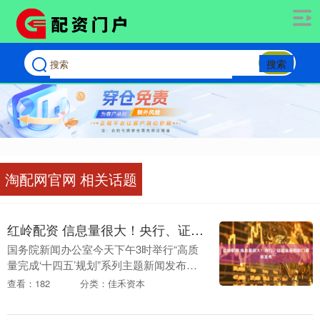
搜索
淘配网官网 相关话题
红岭配资 信息量很大！央行、证监会等四部门最新发布
国务院新闻办公室今天下午3时举行“高质
量完成‘十四五’规划”系列主题新闻发布
会，中国人民银行行长潘功胜，金融监管
查看：182
分类：佳禾资本
总局局长李云泽，中国证监会主席吴清，
中国人民银行....