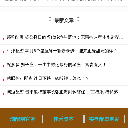
最新文章
邦乾配资 杨公择日的当代传承与落地：宋惠彬课程体系适配上海商业场景
牛津配资 本月5个星座终于斩断孽缘，迎来正缘甜宠的样子太甜了！
配多多 狮子座：一生中财运最好的星座，富贵逼人！
慧眼智行配资 连日下跌！碳酸锂，怎么了？
问道配资 贵阳银行董事长张正海到龄辞任，“工行系”行长盛军代为履职
淘配网官网
佳禾资本
实盘配资网站