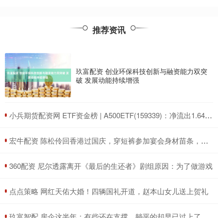
推荐资讯
玖富配资 创业环保科技创新与融资能力双突
破 发展动能持续增强
​小兵期货配资网 ETF资金榜 | A500ETF(159339)：净流出1.64亿元，居可比基金前三-20250711
​宏牛配资 陈松伶回香港过国庆，穿短裤参加宴会身材苗条，小9岁丈夫好健硕
​360配资 尼尔透露离开《最后的生还者》剧组原因：为了做游戏
​点点策略 网红天佑大婚！四辆国礼开道，赵本山女儿送上贺礼
​玖富智配 房企这半年：有些还在支撑，躺平的却早已过上了好日子